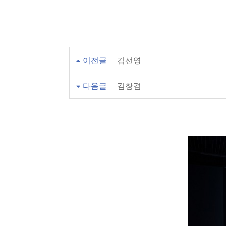
이전글
김선영
다음글
김창겸