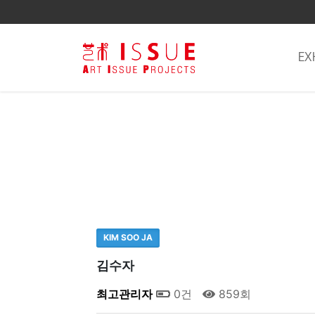
EX
KIM SOO JA
김수자
최고관리자
0건
859회