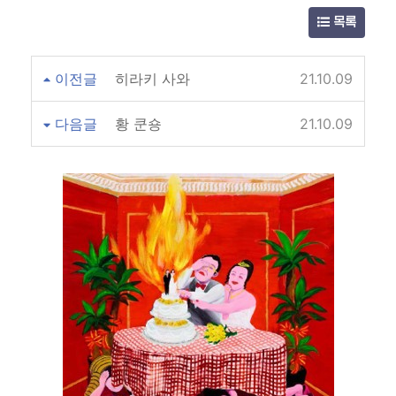
목록
이전글
히라키 사와
21.10.09
다음글
황 쿤숑
21.10.09