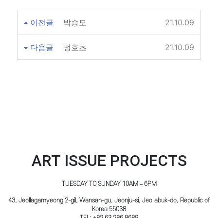
이전글
박승모
21.10.09
다음글
펑호츠
21.10.09
ART ISSUE PROJECTS
TUESDAY TO SUNDAY 10AM – 6PM
43, Jeollagamyeong 2-gil, Wansan-gu, Jeonju-si, Jeollabuk-do, Republic of
Korea 55038