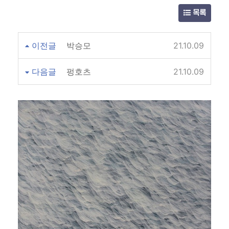
목록
이전글
박승모
21.10.09
다음글
펑호츠
21.10.09