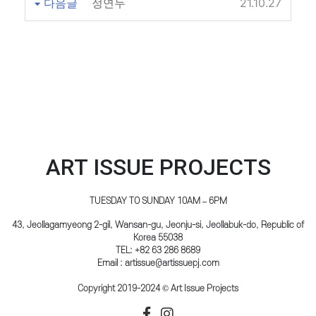
다음글
정연두
21.10.27
ART ISSUE PROJECTS
TUESDAY TO SUNDAY 10AM – 6PM
43, Jeollagamyeong 2-gil, Wansan-gu, Jeonju-si, Jeollabuk-do, Republic of
Korea 55038
TEL: +82 63 286 8689
Email : artissue@artissuepj.com
Copyright 2019-2024 © Art Issue Projects