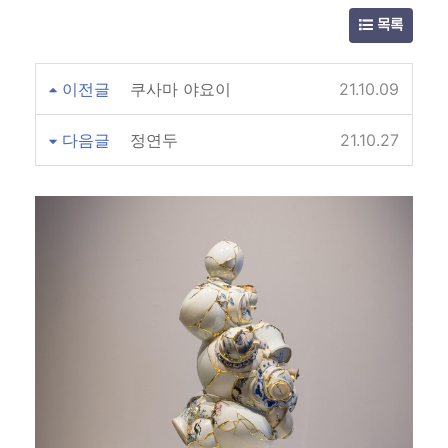
목록
이전글
쿠사마 야요이
21.10.09
다음글
정연두
21.10.27