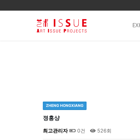
EX
ZHENG HONGXIANG
졍홍샹
최고관리자
0건
526회