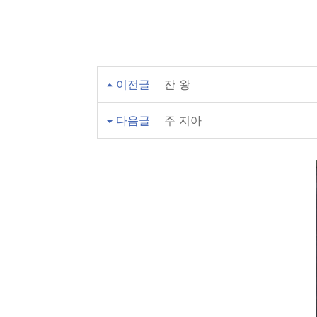
이전글
잔 왕
다음글
주 지아