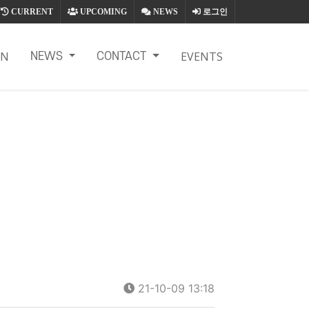
CURRENT
UPCOMING
NEWS
로그인
ON
EVENTS
NEWS
CONTACT
21-10-09 13:18